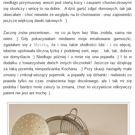
niedługo przymusowy areszt pod stertą kocy i zaspami chusteczkowymi
się skończy i wrócę tu na dobre... A dziś garść zdjęć domowych, tak jak
obiecałam - choć niewiele ze względu na to chorowanie - oraz zapowiedzi
jeszcze większej dawki takowych :)
Zacznę znów prezentowo... no co ja bym bez Was zrobiła, sama nie
wiem :) Gdy pokazywałam niedawno moje emaliowane garnuszki,
zgadałam się z
Myszką
, że i ona takie słodkości lubi - i co więcej,
właśnie upolowała śliczną łyżkę z podobnej serii, więc... tak, tak, dobrze
sie domyślacie :) Niedługo później i u mnie się ona pojawiła :) I to w
dodatku z towarzystwie dwóch innych ślicznotek! Jeszcze raz dziękuję
za taką przemiłą niespodziankę Kochana :) Przy okazji nastąpiły małe
zmiany i zniknął wiszący pojemnik, a pojawiły się dzbanki - niebieski co
prawda tylko na czas znalezienia tego docelowego, ale i tak mi się
podoba i bardzo mnie cieszy ta zmiana, choć to oczywiście odkrywczy
patent nie jest ani trochę :)