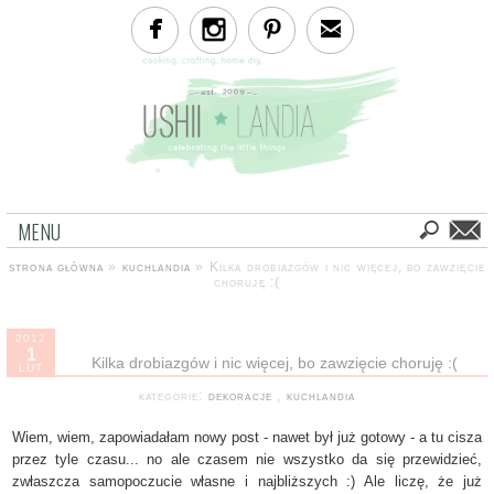
strona główna
»
kuchlandia
»
Kilka drobiazgów i nic więcej, bo zawzięcie
choruję :(
2012
1
Kilka drobiazgów i nic więcej, bo zawzięcie choruję :(
LUT
kategorie:
dekoracje
,
kuchlandia
Wiem, wiem, zapowiadałam nowy post - nawet był już gotowy - a tu cisza
przez tyle czasu... no ale czasem nie wszystko da się przewidzieć,
zwłaszcza samopoczucie własne i najbliższych :) Ale liczę, że już