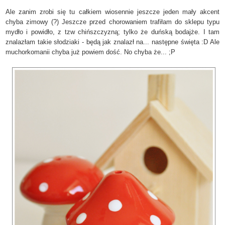
Ale zanim zrobi się tu całkiem wiosennie jeszcze jeden mały akcent
chyba zimowy (?) Jeszcze przed chorowaniem trafiłam do sklepu typu
mydło i powidło, z tzw chińszczyzną; tylko że duńską bodajże. I tam
znalazłam takie słodziaki - będą jak znalazł na... następne święta :D Ale
muchorkomanii chyba już powiem dość. No chyba że... ;P