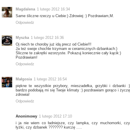
Magdalena
1 lutego 2012 16:34
Same śliczne rzeczy u Ciebie:) Zdrowiej :) Pozdrawiam,M.
Odpowiedz
Myszka
1 lutego 2012 16:36
Oj niech te choroby już idą precz od Ciebie!!!
Ja też swoje chochle trzymam w ceramicznych dzbankach:)
Śliczne te zakrętki wzorzyste. Pokazuj koniecznie cały kącik:)
Pozdrawiam!
Odpowiedz
Małgosia
1 lutego 2012 16:54
piękne te wszystkie przybory, mieszadełka, grzybki i dzbanki :)
bardzo podobają mi się Twoje klimaty :) pozdrawiam gorąco i życzę
zdrowia!
Odpowiedz
Anonimowy
1 lutego 2012 17:10
i ja nie wiem co ładniejsze, czy lampka, czy muchomorki, czy
łyżki, czy dzbanek ??????? kurczę .....