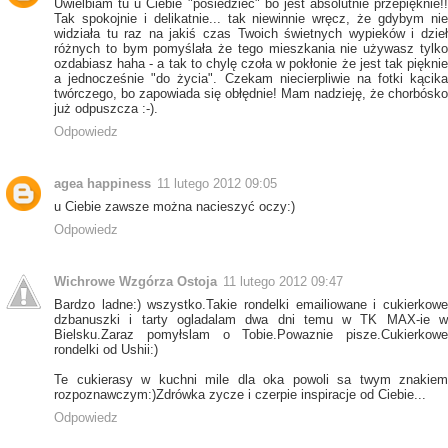
Uwielbiam tu u Ciebie "posiedzieć" bo jest absolutnie przepięknie!!
Tak spokojnie i delikatnie... tak niewinnie wręcz, że gdybym nie
widziała tu raz na jakiś czas Twoich świetnych wypieków i dzieł
różnych to bym pomyślała że tego mieszkania nie używasz tylko
ozdabiasz haha - a tak to chylę czoła w pokłonie że jest tak pięknie
a jednocześnie "do życia". Czekam niecierpliwie na fotki kącika
twórczego, bo zapowiada się obłędnie! Mam nadzieję, że chorbósko
już odpuszcza :-).
Odpowiedz
agea happiness
11 lutego 2012 09:05
u Ciebie zawsze można nacieszyć oczy:)
Odpowiedz
Wichrowe Wzgórza Ostoja
11 lutego 2012 09:47
Bardzo ladne:) wszystko.Takie rondelki emailiowane i cukierkowe
dzbanuszki i tarty ogladalam dwa dni temu w TK MAX-ie w
Bielsku.Zaraz pomyłslam o Tobie.Powaznie pisze.Cukierkowe
rondelki od Ushii:)
Te cukierasy w kuchni mile dla oka powoli sa twym znakiem
rozpoznawczym:)Zdrówka zycze i czerpie inspiracje od Ciebie...
Odpowiedz