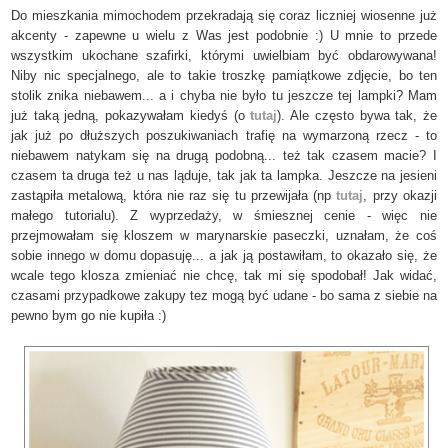
Do mieszkania mimochodem przekradają się coraz liczniej wiosenne już
akcenty - zapewne u wielu z Was jest podobnie :) U mnie to przede
wszystkim ukochane szafirki, którymi uwielbiam być obdarowywana!
Niby nic specjalnego, ale to takie troszkę pamiątkowe zdjęcie, bo ten
stolik znika niebawem... a i chyba nie było tu jeszcze tej lampki? Mam
już taką jedną, pokazywałam kiedyś (o
tutaj
). Ale często bywa tak, że
jak już po dłuższych poszukiwaniach trafię na wymarzoną rzecz - to
niebawem natykam się na drugą podobną... też tak czasem macie? I
czasem ta druga też u nas ląduje, tak jak ta lampka. Jeszcze na jesieni
zastąpiła metalową, która nie raz się tu przewijała (np
tutaj
, przy okazji
małego tutorialu). Z wyprzedaży, w śmiesznej cenie - więc nie
przejmowałam się kloszem w marynarskie paseczki, uznałam, że coś
sobie innego w domu dopasuję... a jak ją postawiłam, to okazało się, że
wcale tego klosza zmieniać nie chcę, tak mi się spodobał! Jak widać,
czasami przypadkowe zakupy tez mogą być udane - bo sama z siebie na
pewno bym go nie kupiła :)