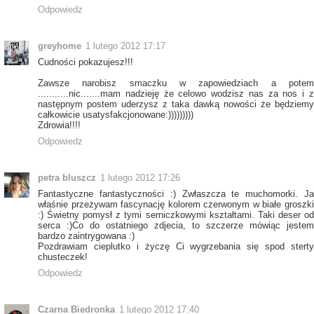
Odpowiedz
greyhome
1 lutego 2012 17:17
Cudności pokazujesz!!!
Zawsze narobisz smaczku w zapowiedziach a potem
...........nic.......mam nadzieję że celowo wodzisz nas za nos i z
następnym postem uderzysz z taka dawką nowości że będziemy
całkowicie usatysfakcjonowane:)))))))))
Zdrowia!!!!
Odpowiedz
petra bluszcz
1 lutego 2012 17:26
Fantastyczne fantastyczności :) Zwłaszcza te muchomorki. Ja
właśnie przeżywam fascynację kolorem czerwonym w białe groszki
:) Świetny pomysł z tymi serniczkowymi kształtami. Taki deser od
serca :)Co do ostatniego zdjecia, to szczerze mówiąc jestem
bardzo zaintrygowana :)
Pozdrawiam cieplutko i życzę Ci wygrzebania się spod sterty
chusteczek!
Odpowiedz
Czarna Biedronka
1 lutego 2012 17:40