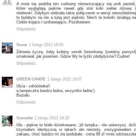
A mnie się podoba ten cudowny nienarzucający się urok pasteli,
które wyglądają pięknie nawet gdy stoi koło siebie różowy i
niebieski. Gdybym widziała takie połączenie w wersji nierozbielonej
to byłabym na nie a tutaj jest pięknie. Niech te kolorki działają na
Ciebie kojąco i uzdrawiająco. Pozdrawiam.
Odpowiedz
Snow
1 lutego 2012 18:56
Zdrowia życzę, żeby kolejny sernik foremkowy (swietny pomysł)
smakował, jak powinien. Gdzie Wy te łyżki zdobyłyście? Cudne!
Odpowiedz
GREEN CANOE
1 lutego 2012 19:07
Ulcia - zdróóówka!!
a lampeczka bardzo ładna, wszystko ładne:)
Buziaki.
Odpowiedz
Sunsette
1 lutego 2012 19:22
Ula - piękne te białe dziurkowane..;)A lampka - nie uwierzysz, dziś
trzymałam identyczną w rękach ale niestety, zrezygnowałam z
zakupu, choć bardzo mi się podobała - cena 99 zł mnie odstraszyła