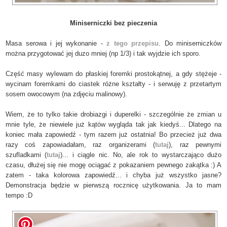
Miniserniczki bez pieczenia
Masa serowa i jej wykonanie -
z tego przepisu
. Do miniserniczków
można przygotować jej duzo mniej (np 1/3) i tak wyjdzie ich sporo.
Część masy wylewam do płaskiej foremki prostokątnej, a gdy stężeje -
wycinam foremkami do ciastek różne kształty - i serwuję z przetartym
sosem owocowym (na zdjęciu malinowy).
Wiem, że to tylko takie drobiazgi i duperelki - szczególnie że zmian u
mnie tyle, że niewiele już kątów wygląda tak jak kiedyś... Dlatego na
koniec mała zapowiedź - tym razem już ostatnia! Bo przecież już dwa
razy coś zapowiadałam, raz organizerami (
tutaj
), raz pewnymi
szufladkami (
tutaj
)... i ciągle nic. No, ale rok to wystarczająco dużo
czasu, dłużej się nie mogę ociągać z pokazaniem pewnego zakątka :) A
zatem - taka kolorowa zapowiedź... i chyba już wszystko jasne?
Demonstracja będzie w pierwszą rocznicę użytkowania. Ja to mam
tempo :D