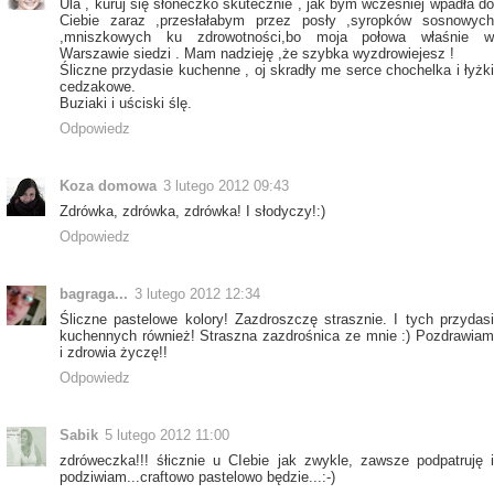
Ula , kuruj się słoneczko skutecznie , jak bym wcześniej wpadła do
Ciebie zaraz ,przesłałabym przez posły ,syropków sosnowych
,mniszkowych ku zdrowotności,bo moja połowa właśnie w
Warszawie siedzi . Mam nadzieję ,że szybka wyzdrowiejesz !
Śliczne przydasie kuchenne , oj skradły me serce chochelka i łyżki
cedzakowe.
Buziaki i uściski ślę.
Odpowiedz
Koza domowa
3 lutego 2012 09:43
Zdrówka, zdrówka, zdrówka! I słodyczy!:)
Odpowiedz
bagraga...
3 lutego 2012 12:34
Śliczne pastelowe kolory! Zazdroszczę strasznie. I tych przydasi
kuchennych również! Straszna zazdrośnica ze mnie :) Pozdrawiam
i zdrowia życzę!!
Odpowiedz
Sabik
5 lutego 2012 11:00
zdróweczka!!! śłicznie u CIebie jak zwykle, zawsze podpatruję i
podziwiam...craftowo pastelowo będzie...:-)