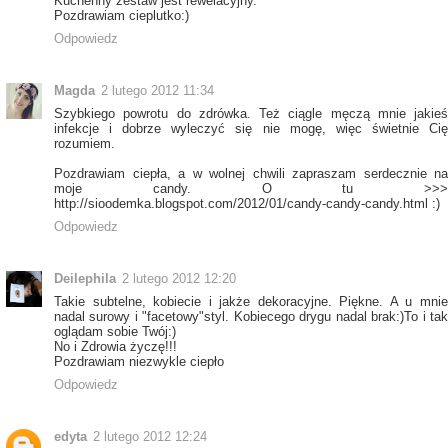
Kuchenny zestaw jest rewelacyjny.
Pozdrawiam cieplutko:)
Odpowiedz
Magda
2 lutego 2012 11:34
Szybkiego powrotu do zdrówka. Też ciągle męczą mnie jakieś
infekcje i dobrze wyleczyć się nie mogę, więc świetnie Cię
rozumiem.
Pozdrawiam ciepła, a w wolnej chwili zapraszam serdecznie na
moje candy. O tu >>>
http://sioodemka.blogspot.com/2012/01/candy-candy-candy.html :)
Odpowiedz
Deilephila
2 lutego 2012 12:20
Takie subtelne, kobiecie i jakże dekoracyjne. Piękne. A u mnie
nadal surowy i "facetowy"styl. Kobiecego drygu nadal brak:)To i tak
oglądam sobie Twój:)
No i Zdrowia życzę!!!
Pozdrawiam niezwykle ciepło
Odpowiedz
edyta
2 lutego 2012 12:24