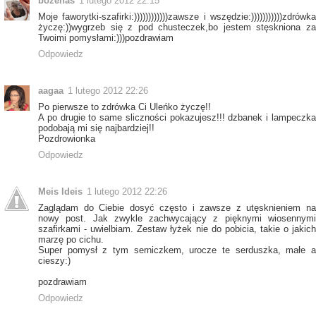
bozenas
1 lutego 2012 22:15
Moje faworytki-szafirki:))))))))))))zawsze i wszędzie:)))))))))))zdrówka
życzę:))wygrzeb się z pod chusteczek,bo jestem stęskniona za
Twoimi pomysłami:)))pozdrawiam
Odpowiedz
aagaa
1 lutego 2012 22:26
Po pierwsze to zdrówka Ci Uleńko życzę!!
A po drugie to same sliczności pokazujesz!!! dzbanek i lampeczka
podobają mi się najbardziej!!
Pozdrowionka
Odpowiedz
Meis Ideis
1 lutego 2012 22:26
Zaglądam do Ciebie dosyć często i zawsze z utęsknieniem na
nowy post. Jak zwykle zachwycający z pięknymi wiosennymi
szafirkami - uwielbiam. Zestaw łyżek nie do pobicia, takie o jakich
marzę po cichu.
Super pomysł z tym serniczkem, urocze te serduszka, małe a
cieszy:)
pozdrawiam
Odpowiedz