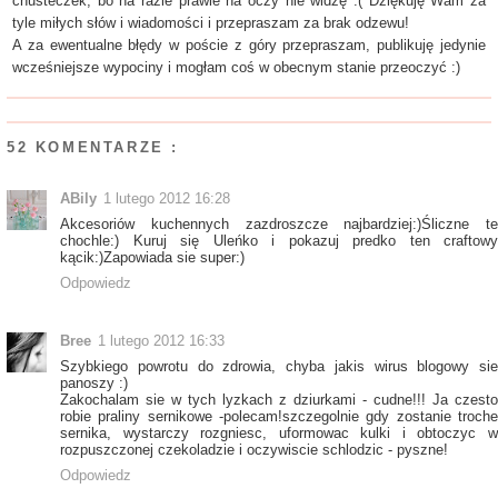
chusteczek, bo na razie prawie na oczy nie widzę :( Dziękuję Wam za
tyle miłych słów i wiadomości i przepraszam za brak odzewu!
A za ewentualne błędy w poście z góry przepraszam, publikuję jedynie
wcześniejsze wypociny i mogłam coś w obecnym stanie przeoczyć :)
52 KOMENTARZE :
ABily
1 lutego 2012 16:28
Akcesoriów kuchennych zazdroszcze najbardziej:)Śliczne te
chochle:) Kuruj się Uleńko i pokazuj predko ten craftowy
kącik:)Zapowiada sie super:)
Odpowiedz
Bree
1 lutego 2012 16:33
Szybkiego powrotu do zdrowia, chyba jakis wirus blogowy sie
panoszy :)
Zakochalam sie w tych lyzkach z dziurkami - cudne!!! Ja czesto
robie praliny sernikowe -polecam!szczegolnie gdy zostanie troche
sernika, wystarczy rozgniesc, uformowac kulki i obtoczyc w
rozpuszczonej czekoladzie i oczywiscie schlodzic - pyszne!
Odpowiedz