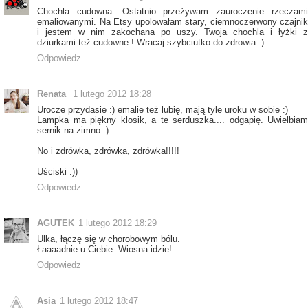
Chochla cudowna. Ostatnio przeżywam zauroczenie rzeczami
emaliowanymi. Na Etsy upolowałam stary, ciemnoczerwony czajnik
i jestem w nim zakochana po uszy. Twoja chochla i łyżki z
dziurkami też cudowne ! Wracaj szybciutko do zdrowia :)
Odpowiedz
Renata
1 lutego 2012 18:28
Urocze przydasie :) emalie też lubię, mają tyle uroku w sobie :)
Lampka ma piękny klosik, a te serduszka.... odgapię. Uwielbiam
sernik na zimno :)
No i zdrówka, zdrówka, zdrówka!!!!!
Uściski :))
Odpowiedz
AGUTEK
1 lutego 2012 18:29
Ulka, łączę się w chorobowym bólu.
Łaaaadnie u Ciebie. Wiosna idzie!
Odpowiedz
Asia
1 lutego 2012 18:47