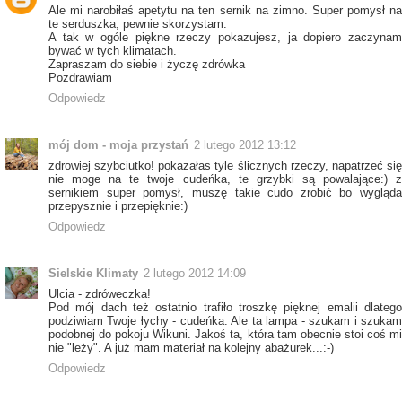
Ale mi narobiłaś apetytu na ten sernik na zimno. Super pomysł na
te serduszka, pewnie skorzystam.
A tak w ogóle piękne rzeczy pokazujesz, ja dopiero zaczynam
bywać w tych klimatach.
Zapraszam do siebie i życzę zdrówka
Pozdrawiam
Odpowiedz
mój dom - moja przystań
2 lutego 2012 13:12
zdrowiej szybciutko! pokazałas tyle ślicznych rzeczy, napatrzeć się
nie moge na te twoje cudeńka, te grzybki są powalające:) z
sernikiem super pomysł, muszę takie cudo zrobić bo wygląda
przepysznie i przepięknie:)
Odpowiedz
Sielskie Klimaty
2 lutego 2012 14:09
Ulcia - zdróweczka!
Pod mój dach też ostatnio trafiło troszkę pięknej emalii dlatego
podziwiam Twoje łychy - cudeńka. Ale ta lampa - szukam i szukam
podobnej do pokoju Wikuni. Jakoś ta, która tam obecnie stoi coś mi
nie "leży". A już mam materiał na kolejny abażurek...:-)
Odpowiedz